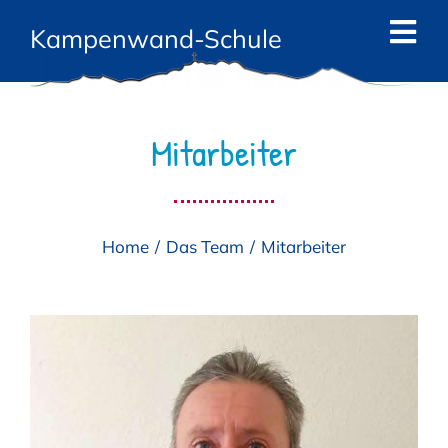
Zum
Kampenwand-Schule
Inhalt
Tog
springen
Navi
Start
Mitarbeiter
News
Die Schule
Home
Das Team
Mitarbeiter
Das Team
Angebote
Eltern
Kontakt