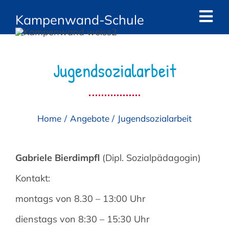
Zum
Kampenwand-Schule
Inhalt
Tog
springen
Navi
Start
Jugendsozialarbeit
News
Die Schule
Home
Angebote
Jugendsozialarbeit
Das Team
Gabriele Bierdimpfl
(Dipl. Sozialpädagogin)
Angebote
Kontakt:
Eltern
montags von 8.30 – 13:00 Uhr
Kontakt
dienstags von 8:30 – 15:30 Uhr