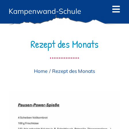
Zum
Kampenwand-Schule
Inhalt
Tog
springen
Navi
Start
Rezept des Monats
News
Die Schule
Home
Rezept des Monats
Das Team
Angebote
Eltern
Kontakt