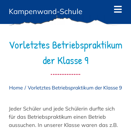
Zum
Kampenwand-Schule
Inhalt
Tog
springen
Navi
Start
Vorletztes Betriebspraktikum
News
der Klasse 9
Die Schule
Das Team
Home
Vorletztes Betriebspraktikum der Klasse 9
Angebote
Eltern
Jeder Schüler und jede Schülerin durfte sich
für das Betriebspraktikum einen Betrieb
Kontakt
aussuchen. In unserer Klasse waren das z.B.