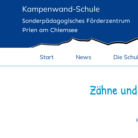
Zum
Kampenwand-Schule
Inhalt
Sonderpädagogisches Förderzentrum
springen
Prien am Chiemsee
Start
News
Die Schu
Zähne und