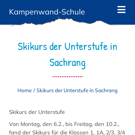
Zum
Kampenwand-Schule
Inhalt
Tog
springen
Navi
Start
Skikurs der Unterstufe in
News
Sachrang
Die Schule
Das Team
Home
Skikurs der Unterstufe in Sachrang
Angebote
Eltern
Skikurs der Unterstufe
Von Montag, den 6.2., bis Freitag, den 10.2.,
Kontakt
fand der Skikurs für die Klassen 1, 1A, 2/3, 3/4