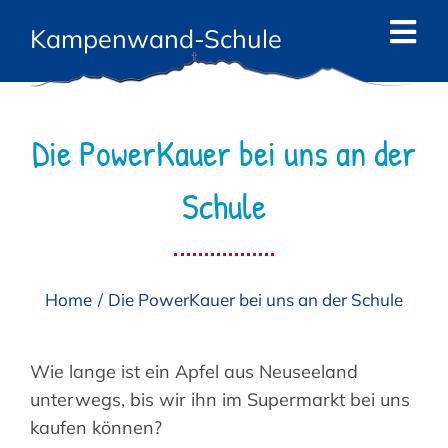
Zum
Kampenwand-Schule
Inhalt
Tog
springen
Navi
Start
Die PowerKauer bei uns an der
News
Schule
Die Schule
Das Team
Home
Die PowerKauer bei uns an der Schule
Angebote
Eltern
Wie lange ist ein Apfel aus Neuseeland
unterwegs, bis wir ihn im Supermarkt bei uns
Kontakt
kaufen können?