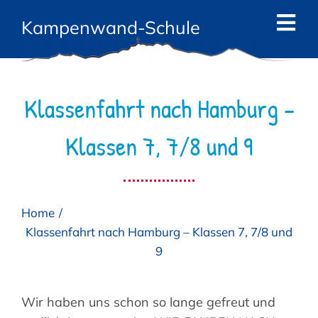
Zum
Kampenwand-Schule
Inhalt
Tog
springen
Navi
Start
Klassenfahrt nach Hamburg –
News
Klassen 7, 7/8 und 9
Die Schule
Das Team
Home
Angebote
Klassenfahrt nach Hamburg – Klassen 7, 7/8 und
9
Eltern
Kontakt
Wir haben uns schon so lange gefreut und