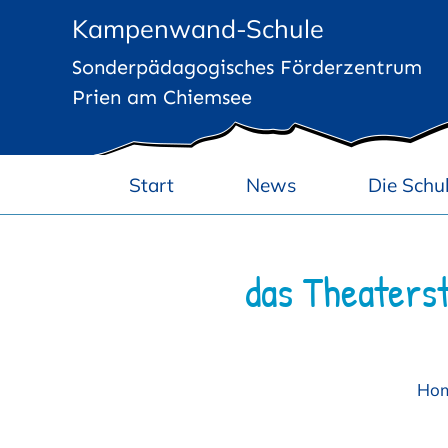
Zum
Kampenwand-Schule
Inhalt
Sonderpädagogisches Förderzentrum
springen
Prien am Chiemsee
Start
News
Die Schu
das Theaters
Ho