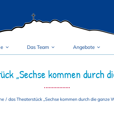
le
Das Team
Angebote
tück „Sechse kommen durch di
me
das Theaterstück „Sechse kommen durch die ganze W