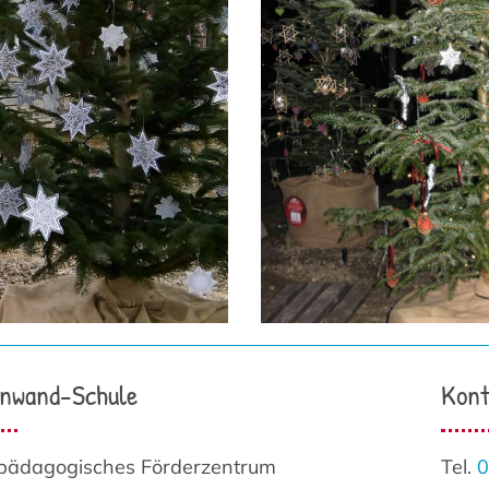
nwand-Schule
Kont
pädagogisches Förderzentrum
Tel.
0