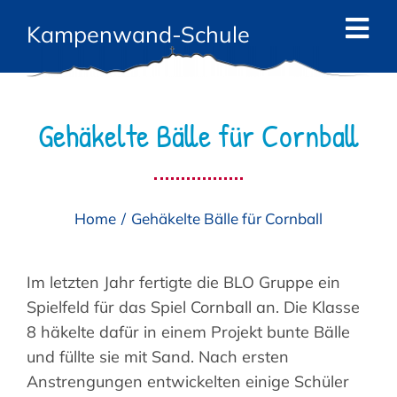
Zum
Kampenwand-Schule
Inhalt
Tog
springen
Navi
Start
Gehäkelte Bälle für Cornball
News
Die Schule
Home
Gehäkelte Bälle für Cornball
Das Team
Angebote
Im letzten Jahr fertigte die BLO Gruppe ein
Spielfeld für das Spiel Cornball an. Die Klasse
Eltern
8 häkelte dafür in einem Projekt bunte Bälle
und füllte sie mit Sand. Nach ersten
Kontakt
Anstrengungen entwickelten einige Schüler