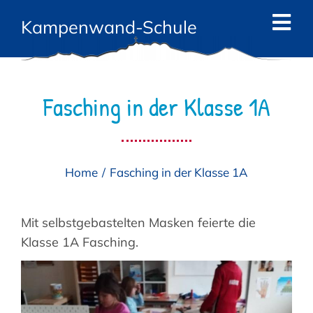
Zum
Kampenwand-Schule
Inhalt
Tog
springen
Navi
Start
Fasching in der Klasse 1A
News
Die Schule
Home
Fasching in der Klasse 1A
Das Team
Angebote
Mit selbstgebastelten Masken feierte die
Klasse 1A Fasching.
Eltern
Kontakt