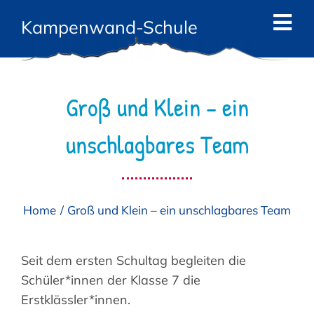
Zum
Kampenwand-Schule
Inhalt
Tog
springen
Navi
Start
Groß und Klein – ein
News
unschlagbares Team
Die Schule
Das Team
Home
Groß und Klein – ein unschlagbares Team
Angebote
Eltern
Seit dem ersten Schultag begleiten die
Schüler*innen der Klasse 7 die
Kontakt
Erstklässler*innen.