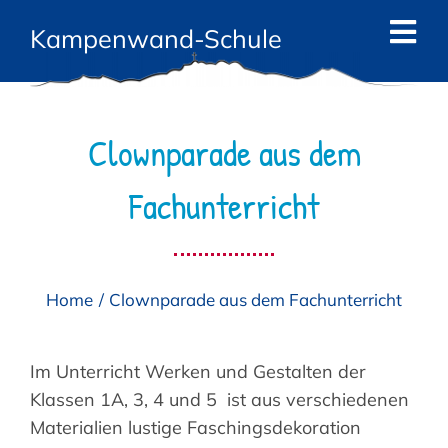
Zum
Kampenwand-Schule
Inhalt
Tog
springen
Navi
Start
Clownparade aus dem
News
Fachunterricht
Die Schule
Das Team
Home
Clownparade aus dem Fachunterricht
Angebote
Eltern
Im Unterricht Werken und Gestalten der
Klassen 1A, 3, 4 und 5 ist aus verschiedenen
Kontakt
Materialien lustige Faschingsdekoration