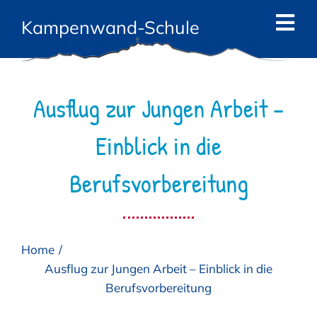
Zum
Kampenwand-Schule
Inhalt
Tog
springen
Navi
Start
Ausflug zur Jungen Arbeit –
News
Einblick in die
Die Schule
Berufsvorbereitung
Das Team
Angebote
Home
Eltern
Ausflug zur Jungen Arbeit – Einblick in die
Berufsvorbereitung
Kontakt